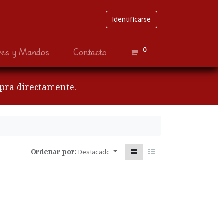
Identificarse
0
ves y Mandos
Contacto
mpra directamente.
Ordenar por:
Destacado