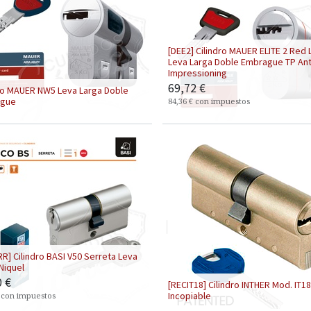
[DEE2] ​Cilindro MAUER ELITE 2 Red 
Leva Larga Doble Embrague TP Ant
Impressioning
69,72
€
dro MAUER NW5 Leva Larga Doble
ague
84,36
€
con impuestos
R] ​Cilindro BASI V50 Serreta Leva
Niquel
0
€
[RECIT18] Cilindro INTHER Mod. IT1
Incopiable
con impuestos