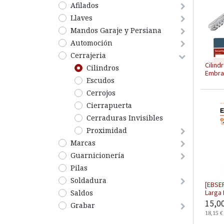
Afilados
Llaves
Mandos Garaje y Persiana
Automoción
Cerrajeria
​Cilin
​Cilindros
Embr
Escudos
Cerrojos
Cierrapuerta
Cerraduras Invisibles
​​​​Proximidad
Marcas
Guarnicionería
Pilas
Soldadura
[EBSER
Saldos
Larga 
15,0
Grabar
18,15
€