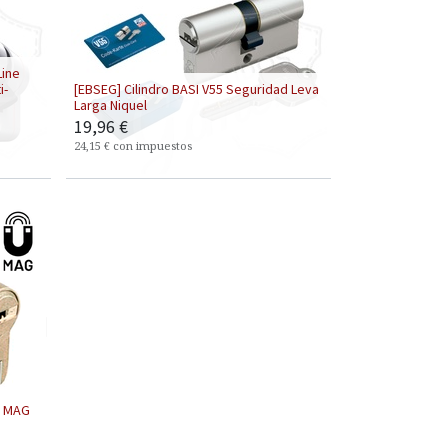
Line
i-
[EBSEG] ​Cilindro BASI V55 Seguridad Leva
Larga Niquel
19,96
€
24,15
€
con impuestos
8 MAG