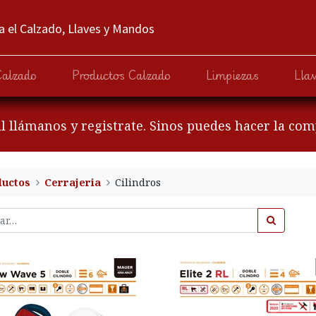
 el Calzado, Llaves y Mandos
Calzado
Productos Calzado
Limpiezas
Lla
al llámanos y registrate. Sinos puedes hacer la co
ductos
Cerrajeria
​Cilindros