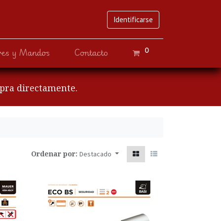
Identificarse
0
ves y Mandos
Contacto
mpra directamente.
Ordenar por:
Destacado