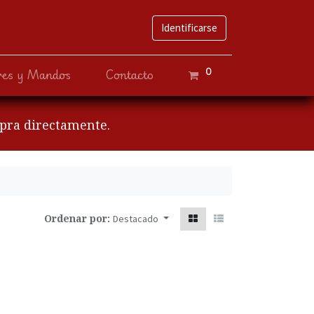
Identificarse
0
ves y Mandos
Contacto
mpra directamente.
Ordenar por:
Destacado