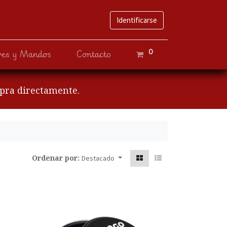
Identificarse
0
ves y Mandos
Contacto
mpra directamente.
Ordenar por:
Destacado