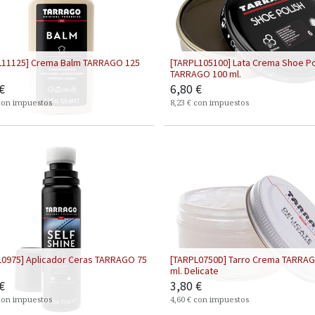
L11125] Crema Balm TARRAGO 125
[TARPL105100] Lata Crema Shoe Po
TARRAGO 100 ml.
€
6,80
€
con impuestos
8,23
€
con impuestos
L0975] Aplicador Ceras TARRAGO 75
[TARPL0750D] Tarro Crema TARRA
ml. Delicate
€
3,80
€
con impuestos
4,60
€
con impuestos