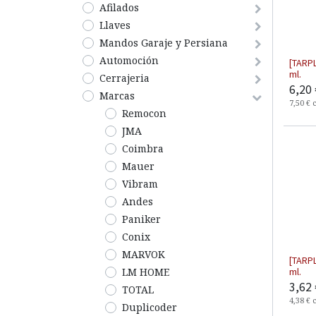
Afilados
Llaves
Mandos Garaje y Persiana
Automoción
[TARP
ml.
Cerrajeria
6,20
Marcas
7,50
€
Remocon
JMA
Coimbra
Mauer
Vibram
Andes
Paniker
Conix
MARVOK
[TARP
LM HOME
ml.
3,62
TOTAL
4,38
€
Duplicoder