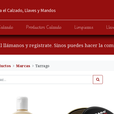
 el Calzado, Llaves y Mandos
Calzado
Productos Calzado
Limpiezas
Lla
al llámanos y registrate. Sinos puedes hacer la co
ductos
Marcas
Tarrago