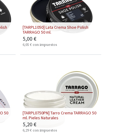
lish
[TARPL1050] Lata Crema Shoe Polish
TARRAGO 50 ml.
5,00
€
6,05
€
con impuestos
GO 50
[TARPL0750PN] Tarro Crema TARRAGO 50
ml. Pieles Naturales
5,20
€
6,29
€
con impuestos