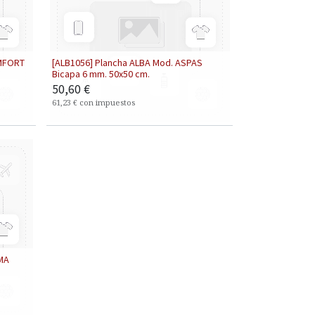
OMFORT
[ALB1056] Plancha ALBA Mod. ASPAS
Bicapa 6 mm. 50x50 cm.
50,60
€
61,23
€
con impuestos
MA