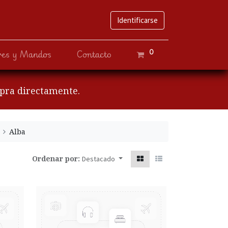
Identificarse
0
ves y Mandos
Contacto
mpra directamente.
Alba
Ordenar por:
Destacado