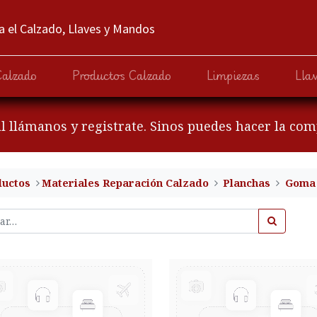
 el Calzado, Llaves y Mandos
Calzado
Productos Calzado
Limpiezas
Lla
al llámanos y registrate. Sinos puedes hacer la co
ductos
​Materiales Reparación Calzado
Planchas
Goma