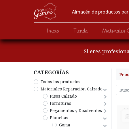
Almacén de productos para
Inicio
Tienda
Materiales 
Si eres profesion
CATEGORÍA​S
Pro
Todos los productos
​Materiales Reparación Calzado
​Pisos Calzado
Fornituras
Pegamentos y Disolventes
Planchas
Goma