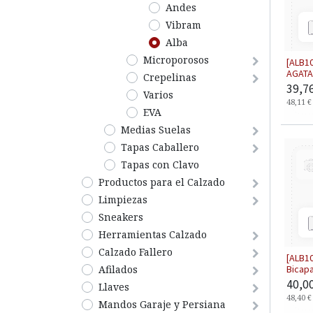
Andes
Vibram
Alba
Microporosos
[ALB1
AGATA
Crepelinas
39,7
Varios
48,11
€
EVA
Medias Suelas
Tapas Caballero
Tapas con Clavo
​Productos para el Calzado
​Limpiezas
Sneakers
Herramientas Calzado
​​​​​​​Calzado Fallero
[ALB1
Afilados
Bicapa
40,0
Llaves
48,40
€
Mandos Garaje y Persiana