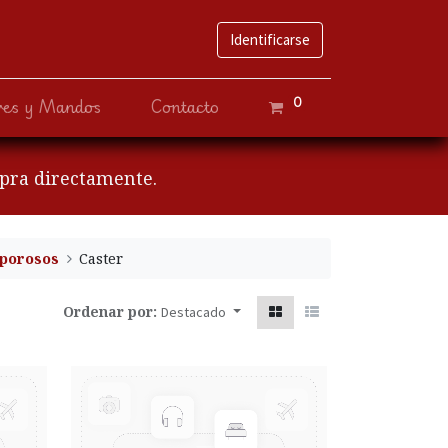
Identificarse
0
ves y Mandos
Contacto
mpra directamente.
porosos
Caster
Ordenar por:
Destacado