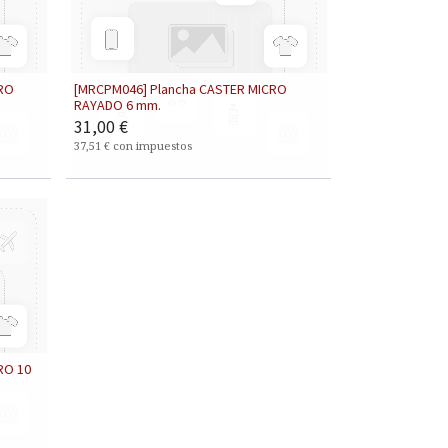
CRO
[MRCPM046] Plancha CASTER MICRO
RAYADO 6 mm.
31,00
€
37,51
€
con impuestos
RO 10