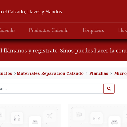
 el Calzado, Llaves y Mandos
Calzado
Productos Calzado
Limpiezas
Lla
al llámanos y registrate. Sinos puedes hacer la co
ductos
​Materiales Reparación Calzado
Planchas
Micro