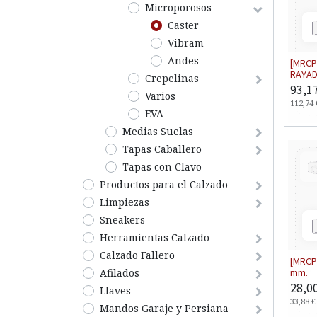
Microporosos
Caster
Vibram
Andes
[MRCP
RAYAD
Crepelinas
93,1
Varios
112,74
EVA
Medias Suelas
Tapas Caballero
Tapas con Clavo
​Productos para el Calzado
​Limpiezas
Sneakers
Herramientas Calzado
​​​​​​​Calzado Fallero
[MRCP
Afilados
mm.
28,0
Llaves
33,88
€
Mandos Garaje y Persiana