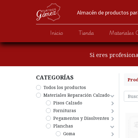
Almacén de productos para
Inicio
Tienda
Materiales 
Si eres profesion
CATEGORÍA​S
Pro
Todos los productos
​Materiales Reparación Calzado
​Pisos Calzado
Fornituras
Pegamentos y Disolventes
Planchas
Goma