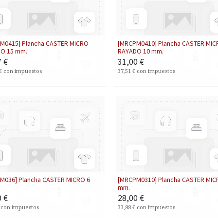
M0415] Plancha CASTER MICRO
[MRCPM0410] Plancha CASTER MI
O 15 mm.
RAYADO 10 mm.
7
€
31,00
€
€
con impuestos
37,51
€
con impuestos
M036] Plancha CASTER MICRO 6
[MRCPM0310] Plancha CASTER MIC
mm.
0
€
28,00
€
con impuestos
33,88
€
con impuestos