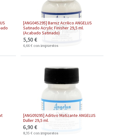
LUS
[ANG04S295] Barniz Acrilico ANGELUS
abado
Satinado Acrylic Finisher 29,5 ml.
(Acabado Satinado)
5,50
€
6,66
€
con impuestos
at
[ANG09295] Aditivo Matizante ANGELUS
Duller 29,5 ml.
6,90
€
8,35
€
con impuestos