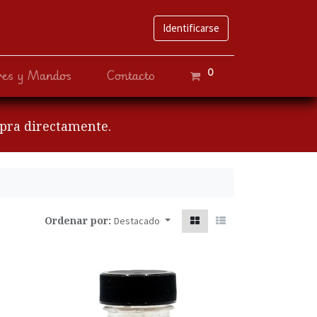
Identificarse
0
ves y Mandos
Contacto
mpra directamente.
Ordenar por:
Destacado