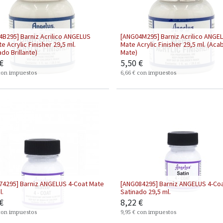
B295] Barniz Acrilico ANGELUS
[ANG04M295] Barniz Acrilico ANGE
te Acrylic Finisher 29,5 ml.
Mate Acrylic Finisher 29,5 ml. (Ac
do Brillante)
Mate)
€
5,50
€
con impuestos
6,66
€
con impuestos
74295] Barniz ANGELUS 4-Coat Mate
[ANG084295] Barniz ANGELUS 4-Co
l.
Satinado 29,5 ml.
€
8,22
€
con impuestos
9,95
€
con impuestos