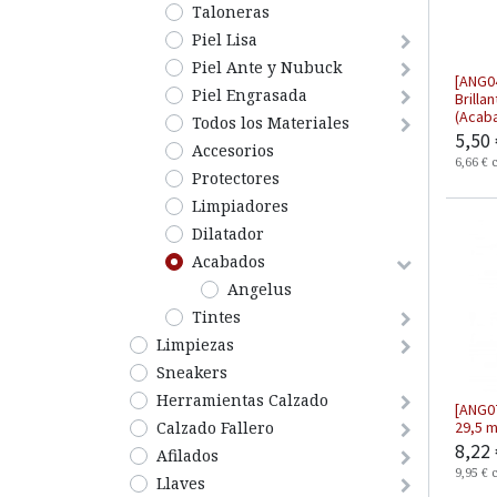
Taloneras
Piel Lisa
Piel Ante y Nubuck
[ANG04
Piel Engrasada
Brillan
(Acaba
Todos los Materiales
5,50
Accesorios
6,66
€
Protectores
Limpiadores
Dilatador
Acabados
Angelus
Tintes
​Limpiezas
Sneakers
Herramientas Calzado
[ANG0
​​​​​​​Calzado Fallero
29,5 m
8,22
Afilados
9,95
€
Llaves