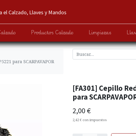
 el Calzado, Llaves y Mandos
Calzado
Productos Calzado
Limpiezas
Lla
RIP5221 para SCARPAVAPOR
[FA301] Cepillo Re
para SCARPAVAPOR
2,00
€
2,42
€
con impuestos