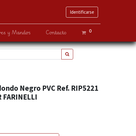
Identificarse
0
ves y Mandos
Contacto
dondo Negro PVC Ref. RIP5221
 FARINELLI