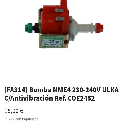
[FA314] Bomba NME4 230-240V ULKA
C/Antivibración Ref. COE2452
18,00
€
21,78
€
con impuestos