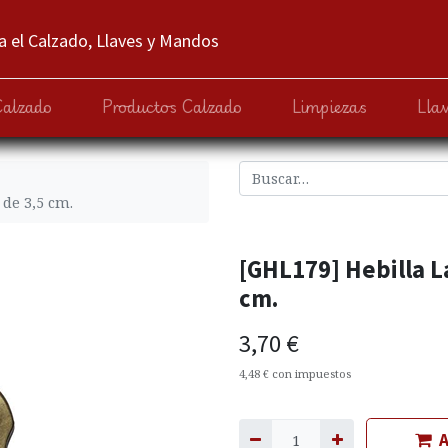
 el Calzado, Llaves y Mandos
Calzado
Productos Calzado
Limpiezas
Lla
 de 3,5 cm.
[GHL179] Hebilla La
cm.
3,70
€
4,48
€
con impuestos
A