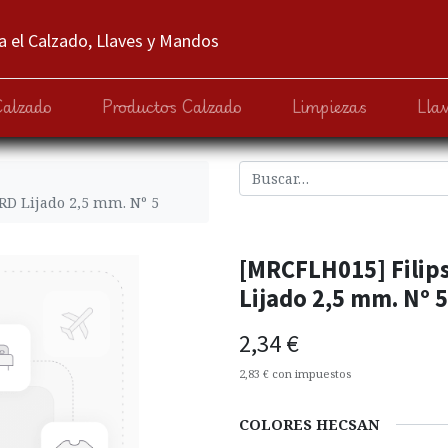
 el Calzado, Llaves y Mandos
Calzado
Productos Calzado
Limpiezas
Lla
D Lijado 2,5 mm. Nº 5
[MRCFLH015] Fili
Lijado 2,5 mm. Nº 5
2,34
€
2,83
€
con impuestos
COLORES HECSAN