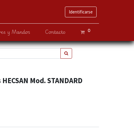
Identificarse
0
ves y Mandos
Contacto
ps HECSAN Mod. STANDARD