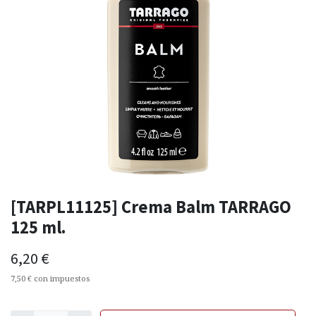
[TARPL11125] Crema Balm TARRAGO
125 ml.
6,20
€
7,50
€
con impuestos